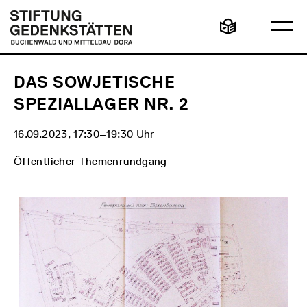
Direkt
Hauptmenü
Logo
zum
Stiftung
Ha
Inhalt
Gedenkstätten
Leichte
öff
Buchenwald
Sprache
und
Mittelbau-
Dora
DAS SOWJETISCHE
SPEZIALLAGER NR. 2
16.09.2023, 17:30‒19:30 Uhr
Öffentlicher Themenrundgang