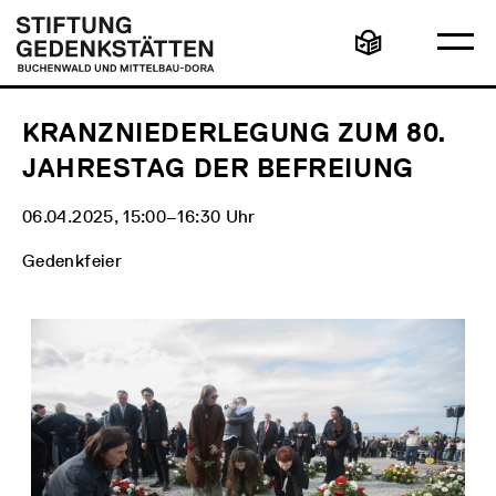
Direkt
Hauptmenü
Logo
zum
Stiftung
Ha
Inhalt
Gedenkstätten
Leichte
öff
Buchenwald
Sprache
und
Mittelbau-
Dora
KRANZNIEDERLEGUNG ZUM 80.
JAHRESTAG DER BEFREIUNG
06.04.2025, 15:00‒16:30 Uhr
Gedenkfeier