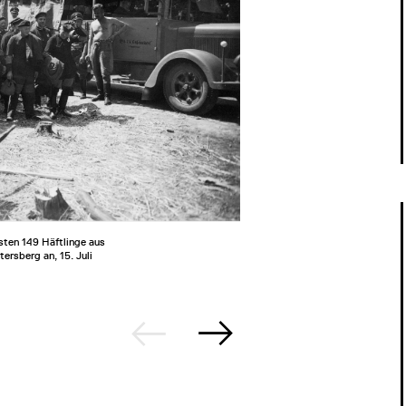
ten 149 Häftlinge aus
2/3
Zwangsarb
rsberg an, 15. Juli
Unter str
Häftlinge
körperlic
von Häftl
homosexue
Arbeitsko
Weimar,
Gedenkst