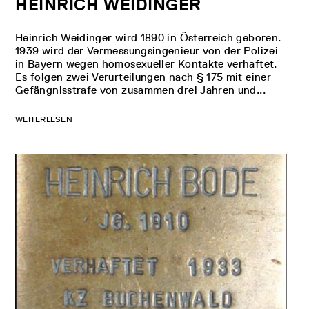
HEINRICH WEIDINGER
Heinrich Weidinger wird 1890 in Österreich geboren.
1939 wird der Vermessungsingenieur von der Polizei
in Bayern wegen homosexueller Kontakte verhaftet.
Es folgen zwei Verurteilungen nach § 175 mit einer
Gefängnisstrafe von zusammen drei Jahren und...
WEITERLESEN
eit im Steinbruch.
enger Beobachtung durch die SS brechen
 Steine und beladen Loren, 7. September 1937. Die
h besonders harte Arbeit im Steinbruch musste
ingen der Strafkompanie verrichtet werden. Als
ll Verfolgte wurden grundsätzlich diesem
mmando zugeteilt. (Foto: Kriminalpolizeistelle
ätte Buchenwald)