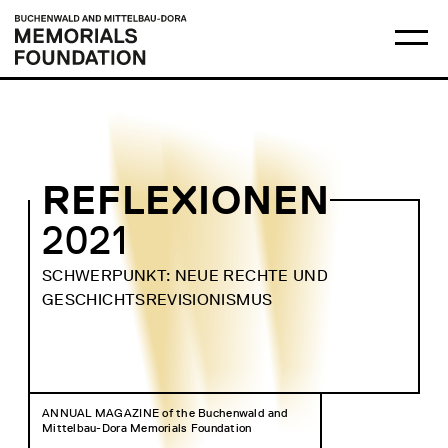
Skip
Main
Logo
to
menu
Buchenwald
Ma
content
and
me
Mittelbau-
op
Dora
Memorials
Foundation
REFLEXIONEN
2021
SCHWERPUNKT: NEUE RECHTE UND
GESCHICHTSREVISIONISMUS
ANNUAL MAGAZINE of the Buchenwald and
Mittelbau-Dora Memorials Foundation